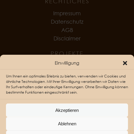
RECHTLICHES
Impressum
Datenschutz
AGB
Disclaimer
PROJEKTE
Einwilligung
Haus der Heilung
Um Ihnen ein optimales Erlebnis zu bieten, verwenden wir Cookies und
ähnliche Technologien. Mit Ihrer Einwilligung verarbeiten wir Daten wie
Ihr Surfverhalten oder eindeutige Kennungen. Ohne Einwilligung können
bestimmte Funktionen eingeschränkt sein.
Akzeptieren
Ablehnen