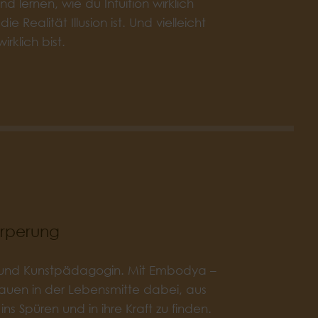
 lernen, wie du Intuition wirklich
Realität Illusion ist. Und vielleicht
klich bist.
rperung
nz- und Kunstpädagogin. Mit Embodya –
auen in der Lebensmitte dabei, aus
s Spüren und in ihre Kraft zu finden.